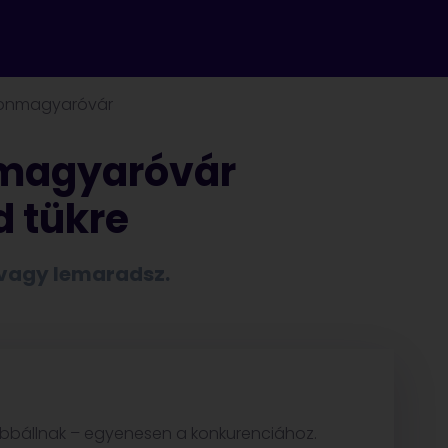
onmagyaróvár
nmagyaróvár
d tükre
 vagy lemaradsz.
vábbállnak – egyenesen a konkurenciához.