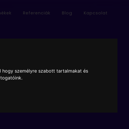
mékek
Referenciák
Blog
Kapcsolat
onmagyaróvár
l hogy személyre szabott tartalmakat és
átogatóink.