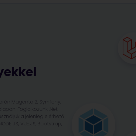
yekkel
során Magento 2, Symfony,
alapon. Foglalkozunk .Net
sználjuk a jelenleg elérhető
ODE JS, VUE.JS, Bootstrap,