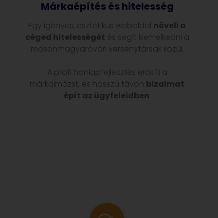
Márkaépítés és hitelesség
Egy igényes, esztétikus weboldal
növeli a
céged hitelességét
és segít kiemelkedni a
mosonmagyaróvári versenytársak közül.
A profi honlapfejlesztés erősíti a
márkaimázst, és hosszú távon
bizalmat
épít az ügyfeleidben
.