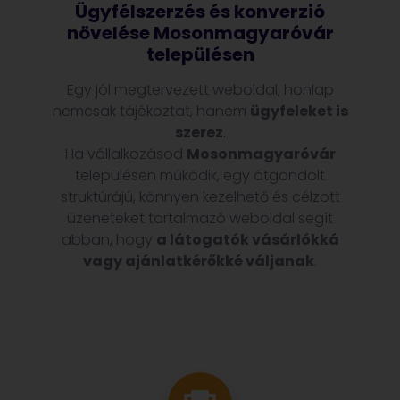
Ügyfélszerzés és konverzió
növelése Mosonmagyaróvár
településen
Egy jól megtervezett weboldal, honlap
nemcsak tájékoztat, hanem
ügyfeleket is
szerez
.
Ha vállalkozásod
Mosonmagyaróvár
településen működik, egy átgondolt
struktúrájú, könnyen kezelhető és célzott
üzeneteket tartalmazó weboldal segít
abban, hogy
a látogatók vásárlókká
vagy ajánlatkérőkké váljanak
.