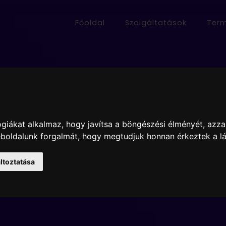
Főoldal
Szolgáltatások
Ter
ap készítés - Mos
26 évben
giákat alkalmaz, hogy javítsa a böngészési élményét, azza
weboldalunk forgalmát, hogy megtudjuk honnan érkeztek a l
ltoztatása