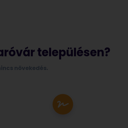
aróvár településen?
 nincs növekedés.