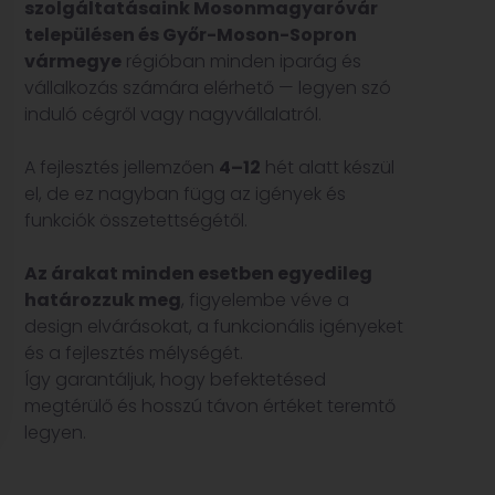
szolgáltatásaink Mosonmagyaróvár
településen és Győr-Moson-Sopron
vármegye
régióban minden iparág és
vállalkozás számára elérhető — legyen szó
induló cégről vagy nagyvállalatról.
A fejlesztés jellemzően
4–12
hét alatt készül
el, de ez nagyban függ az igények és
funkciók összetettségétől.
Az árakat minden esetben egyedileg
határozzuk meg
, figyelembe véve a
design elvárásokat, a funkcionális igényeket
és a fejlesztés mélységét.
Így garantáljuk, hogy befektetésed
megtérülő és hosszú távon értéket teremtő
legyen.