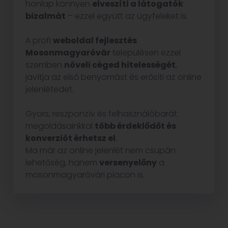
honlap könnyen
elveszíti a látogatók
bizalmát
– ezzel együtt az ügyfeleket is.
A profi
weboldal fejlesztés
Mosonmagyaróvár
településen ezzel
szemben
növeli céged hitelességét
,
javítja az első benyomást és erősíti az online
jelenlétedet.
Gyors, reszponzív és felhasználóbarát
megoldásainkkal
több érdeklődőt és
konverziót érhetsz el
.
Ma már az online jelenlét nem csupán
lehetőség, hanem
versenyelőny
a
mosonmagyaróvári piacon is.