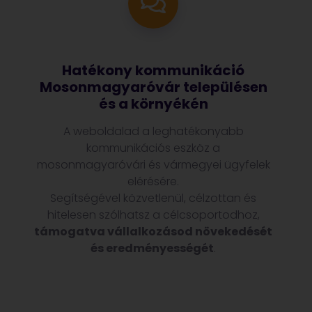
Hatékony kommunikáció
Mosonmagyaróvár településen
és a környékén
A weboldalad a leghatékonyabb
kommunikációs eszköz a
mosonmagyaróvári és vármegyei ügyfelek
elérésére.
Segítségével közvetlenül, célzottan és
hitelesen szólhatsz a célcsoportodhoz,
támogatva vállalkozásod növekedését
és eredményességét
.