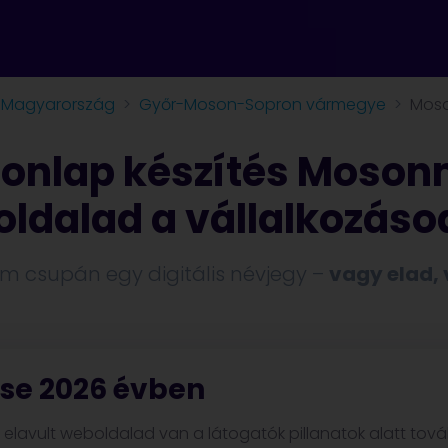
Magyarország
Győr-Moson-Sopron vármegye
Mos
honlap készítés Moso
ldalad a vállalkozáso
 csupán egy digitális névjegy –
vagy elad,
ése 2026 évben
, elavult weboldalad van a látogatók pillanatok alatt to