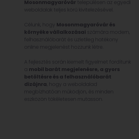
Mosonmagyaróvár
településen az egyedi
weboldalak teljes körű kivitelezésével.
Célunk, hogy
Mosonmagyaróvár és
környéke vállalkozásai
számára modern,
felhasználóbarát és üzletileg hatékony
online megjelenést hozzunk létre.
A fejlesztés során kiemelt figyelmet fordítunk
a
mobil barát megjelenésre, a gyors
betöltésre és a felhasználóbarát
dizájnra
, hogy a weboldalad
megbízhatóan működjön, és minden
eszközön tökéletesen mutasson.