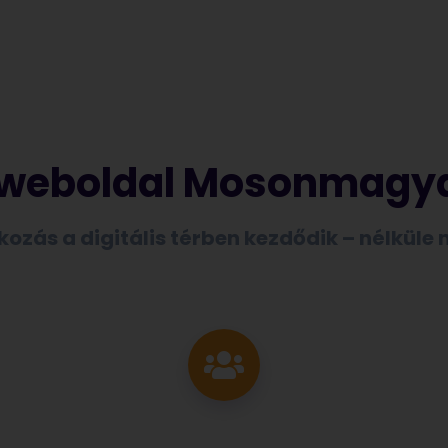
ó weboldal Mosonmagy
ozás a digitális térben kezdődik – nélküle