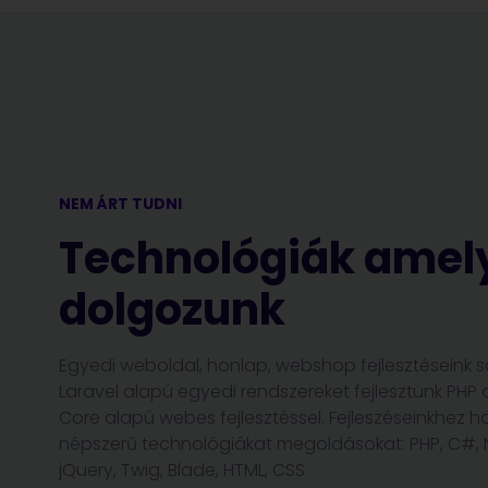
NEM ÁRT TUDNI
Technológiák amel
dolgozunk
Egyedi weboldal, honlap, webshop fejlesztéseink 
Laravel alapú egyedi rendszereket fejlesztünk PHP 
Core alapú webes fejlesztéssel. Fejleszéseinkhez ha
népszerű technológiákat megoldásokat: PHP, C#, N
jQuery, Twig, Blade, HTML, CSS