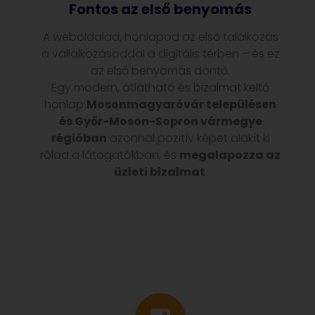
Fontos az első benyomás
A weboldalad, honlapod az első találkozás
a vállalkozásoddal a digitális térben – és ez
az első benyomás döntő.
Egy modern, átlátható és bizalmat keltő
honlap
Mosonmagyaróvár településen
és Győr-Moson-Sopron vármegye
régióban
azonnal pozitív képet alakít ki
rólad a látogatókban, és
megalapozza az
üzleti bizalmat
.