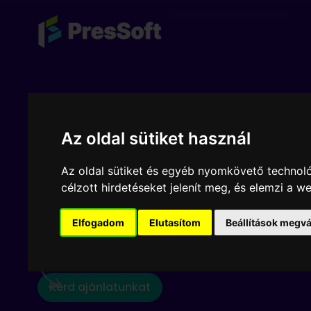
Weboldal, honl
Az oldal sütiket használ
településen 20
Az oldal sütiket és egyéb nyomkövető technoló
célzott hirdetéseket jelenít meg, és elemzi a 
Elfogadom
Elutasítom
Beállítások megvá
Ne habozz sokáig
Kérd ajánlatunkat