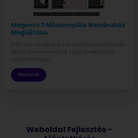
Magento 2 Műszempilla Webáruház
Megújítása
2022 ben vettük át a webáruház üzemeltetését
és azzal szembesültünk, hogy a webáruház
esetében megs...
Részletek
Weboldal Fejlesztés -