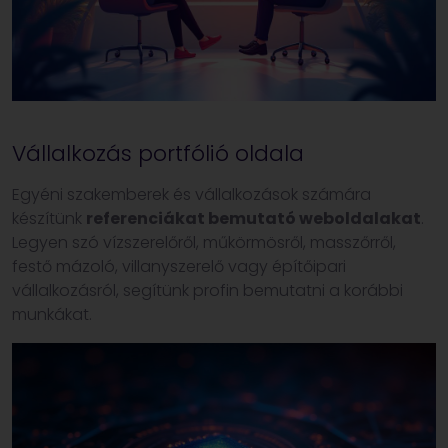
Vállalkozás portfólió oldala
Egyéni szakemberek és vállalkozások számára
készítünk
referenciákat bemutató weboldalakat
.
Legyen szó vízszerelőről, műkörmösről, masszőrről,
festő mázoló, villanyszerelő vagy építőipari
vállalkozásról, segítünk profin bemutatni a korábbi
munkákat.