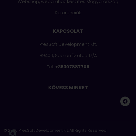
Webshop, webáruház készítés Magyarország
Referenciák
KAPCSOLAT
PresSoft Development Kft.
H9400
,
Sopron
Ív utca 17/A
Tel:
+36307887709
KÖVESS MINKET
© 2026 PresSoft Development Kft. All Rights Reserved