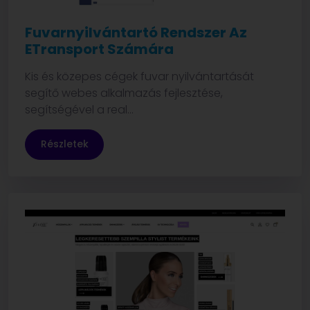
Fuvarnyilvántartó Rendszer Az
ETransport Számára
Kis és közepes cégek fuvar nyilvántartását
segítő webes alkalmazás fejlesztése,
segítségével a real...
Részletek