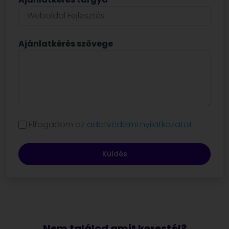
Ajánlatkérés szövege
Elfogadom az
adatvédelmi nyilatkozatot
Küldés
Nem találod amit kerestél?