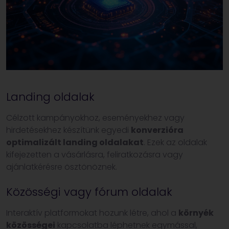
Landing oldalak
Célzott kampányokhoz, eseményekhez vagy
hirdetésekhez készítünk egyedi
konverzióra
optimalizált landing oldalakat
. Ezek az oldalak
kifejezetten a vásárlásra, feliratkozásra vagy
ajánlatkérésre ösztönöznek.
Közösségi vagy fórum oldalak
Interaktív platformokat hozunk létre, ahol a
környék
közösségei
kapcsolatba léphetnek egymással,