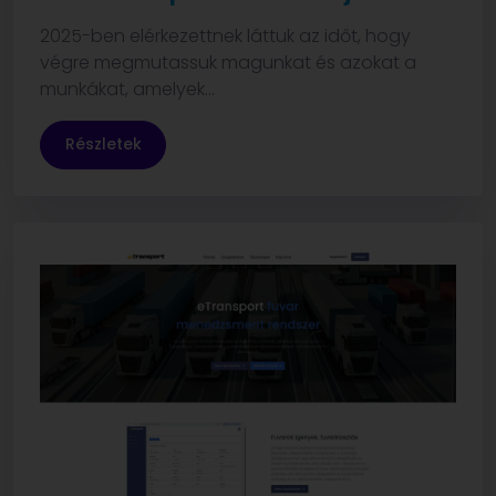
2025-ben elérkezettnek láttuk az időt, hogy
végre megmutassuk magunkat és azokat a
munkákat, amelyek...
Részletek