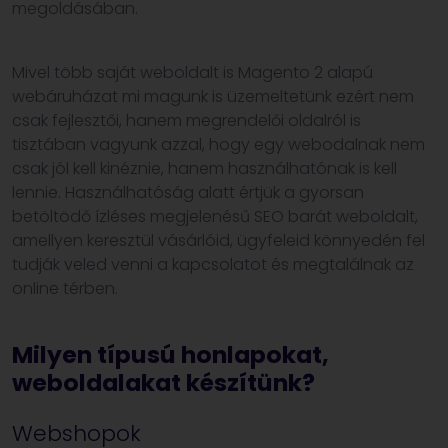
megoldásában.
Mivel több saját weboldalt is Magento 2 alapú
webáruházat mi magunk is üzemeltetünk ezért nem
csak fejlesztői, hanem megrendelői oldalról is
tisztában vagyunk azzal, hogy egy webodalnak nem
csak jól kell kinéznie, hanem használhatónak is kell
lennie. Használhatóság alatt értjük a gyorsan
betöltödő ízléses megjelenésű SEO barát weboldalt,
amellyen keresztül vásárlóid, ügyfeleid könnyedén fel
tudják veled venni a kapcsolatot és megtalálnak az
online térben.
Milyen típusú honlapokat,
weboldalakat készítünk?
Webshopok