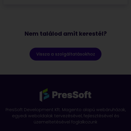
Nem találod amit kerestél?
Vissza a szolgáltatásokhoz
PresSoft Development Kft. Magento alapú webáruházak,
egyedi weboldalak tervezésével, fejlesztésével és
üzemeltetésével foglalkozunk