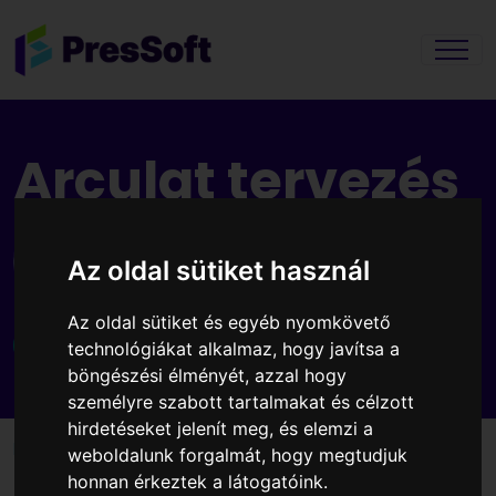
Arculat tervezés
Ne habozz sokáig
Az oldal sütiket használ
Az oldal sütiket és egyéb nyomkövető
Kérd ajánlatunkat
technológiákat alkalmaz, hogy javítsa a
böngészési élményét, azzal hogy
személyre szabott tartalmakat és célzott
hirdetéseket jelenít meg, és elemzi a
Főoldal
Szolgáltatások
Arculat tervezés
weboldalunk forgalmát, hogy megtudjuk
honnan érkeztek a látogatóink.