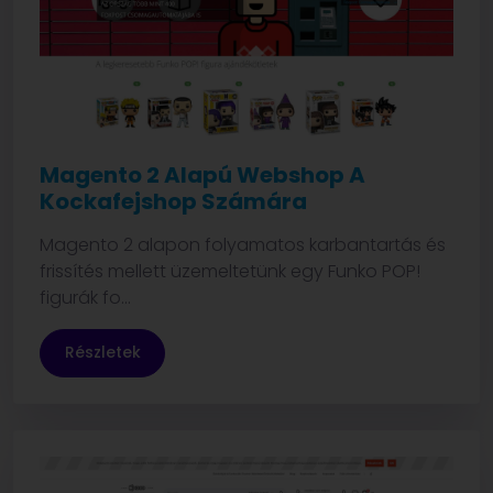
Magento 2 Alapú Webshop A
Kockafejshop Számára
Magento 2 alapon folyamatos karbantartás és
frissítés mellett üzemeltetünk egy Funko POP!
figurák fo...
Részletek