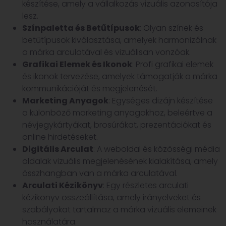
készítése, amely a vállalkozás vizuális azonosítója
lesz.
Színpaletta és Betűtípusok
: Olyan színek és
betűtípusok kiválasztása, amelyek harmonizálnak
a márka arculatával és vizuálisan vonzóak.
Grafikai Elemek és Ikonok
: Profi grafikai elemek
és ikonok tervezése, amelyek támogatják a márka
kommunikációját és megjelenését.
Marketing Anyagok
: Egységes dizájn készítése
a különböző marketing anyagokhoz, beleértve a
névjegykártyákat, brosúrákat, prezentációkat és
online hirdetéseket.
Digitális Arculat
: A weboldal és közösségi média
oldalak vizuális megjelenésének kialakítása, amely
összhangban van a márka arculatával.
Arculati Kézikönyv
: Egy részletes arculati
kézikönyv összeállítása, amely irányelveket és
szabályokat tartalmaz a márka vizuális elemeinek
használatára.